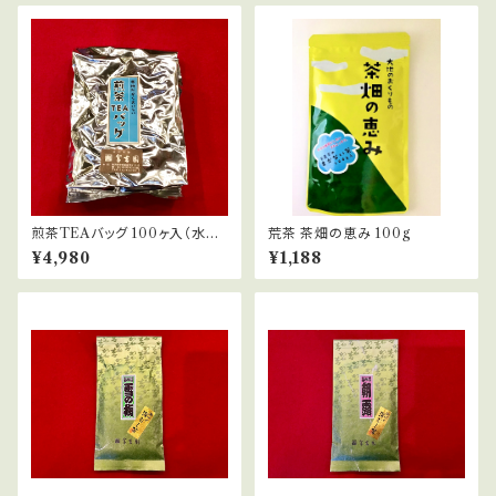
煎茶TEAバッグ 100ヶ入（水出
荒茶 茶畑の恵み 100g
し/お湯出し）
¥4,980
¥1,188