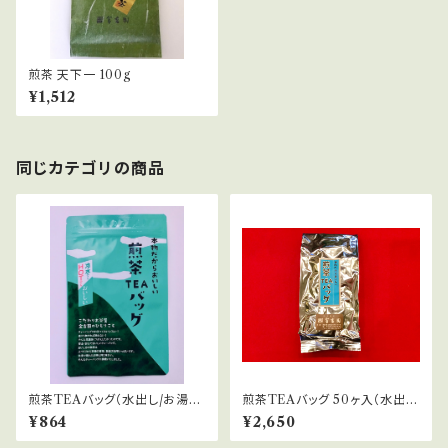
煎茶 天下一 100g
¥1,512
同じカテゴリの商品
煎茶TEAバッグ（水出し/お湯出
煎茶TEAバッグ 50ヶ入（水出
し）
し/お湯出し）
¥864
¥2,650