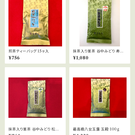
煎茶ティーバッグ 15ヶ入
抹茶入り茎茶 谷中みどり 寿印
100g
¥756
¥1,080
抹茶入り茎茶 谷中みどり 松印
最高級八女玉露 玉殿 100g
100g