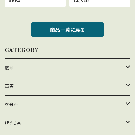
¥864
¥4,320
商品一覧に戻る
CATEGORY
煎茶
荒茶
茎茶
ティーバッグ
徳用
玄米茶
徳用
粉茶
ティーバッグ
ほうじ茶