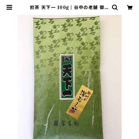
煎茶 天下一 100g | 谷中の老舗 御銘
茶 金吉園