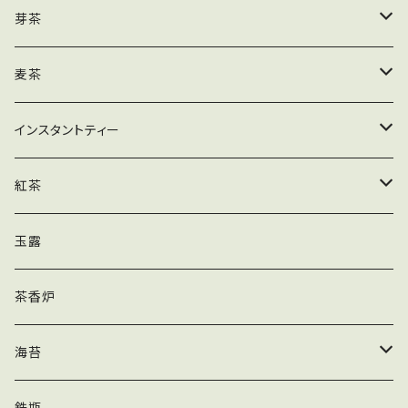
徳用
番茶
徳用
玄米ほうじ茶
芽茶
ティーバッグ
玄米ほうじ茶ティーバッグ
徳用
麦茶
ほうじ茶ティーバッグ
ティーバッグ
インスタントティー
徳用
裸麦
詰め替え
紅茶
ティーバッグ
ティーバッグ
玉露
リーフ200g
茶香炉
海苔
パック海苔